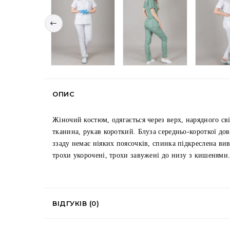
ОПИС
Жіночий костюм, одягається через верх, нарядного сві
тканина, рукав короткий. Блуза середньо-короткої дов
ззаду немає ніяких поясочків, спинка підкреслена в
трохи укорочені, трохи завужені до низу з кишенями
ВІДГУКІВ (0)