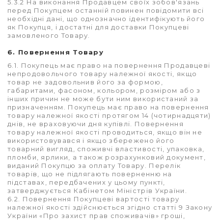
5.3.2 На виконання Продавцем своїх зобов'язань
перед Покупцем останній повинен повідомити всі
необхідні дані, що однозначно ідентифікують його
як Покупця, і достатні для доставки Покупцеві
замовленого Товару.
6. Повернення Товару
6.1. Покупець має право на повернення Продавцеві
непродовольчого товару належної якості, якщо
товар не задовольнив його за формою,
габаритами, фасоном, кольором, розміром або з
інших причин не може бути ним використаний за
призначенням. Покупець має право на повернення
товару належної якості протягом 14 (чотирнадцяти)
днів, не враховуючи дня купівлі. Повернення
товару належної якості проводиться, якщо він не
використовувався і якщо збережено його
товарний вигляд, споживчі властивості, упаковка,
пломби, ярлики, а також розрахунковий документ,
виданий Покупцю за оплату Товару. Перелік
товарів, що не підлягають поверненню на
підставах, передбачених у цьому пункті,
затверджується Кабінетом Міністрів України.
6.2. Повернення Покупцеві вартості товару
належної якості здійснюється з
гідно статті 9 Закону
України «Про захист прав споживачів» гроші,