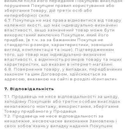
виникли після його передання Покупцеві внаслідок
порушення Покупцем правил користування або
зберігання Товару, дій третіх осіб або
непереборної сили.
6.7. Покупець не має права відмовитися від товару
належної якості, що має індивідуально-визначені
властивості, якщо зазначений товар може бути
використаний виключно Покупцем, який його
придбав, (в т.ч. за за бажанням Покупця не
стандартні розміри, характеристики, зовнішній
вигляд, комплектація та інше). Підтвердженням
того, що товар має індивідуально-визначені
властивості, є відмінність розмірів товару та інших
характеристик, що вказані в інтернет-магазині.
6.8. Повернення товару, у випадках, передбачених
законом та цим Договором, здійснюється за
адресою, вказаною на сайті в розділі «Контакти»
7. Відповідальність
7.1. Продавець не несе відповідальності за шкоду,
заподіяну Покупцеві або третім особам внаслідок
неналежного монтажу, використання, зберігання
Товару придбаного у Продавця.
7.2. Продавець не несе відповідальності за
неналежне, несвоєчасне виконання Замовлень і
своїх зобов’язань у випадку надання Покупцем