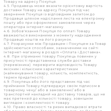
Товару на адресу Покупця.
4.5. Продавець може вказати орієнтовну вартість
доставки Товару на адресу Покупця під час
звернення Покупця із відповідним запитом до
Продавця шляхом надіслання листа на електронну
пошту або при оформленні замовлення через
оператора інтернет-магазину.
4.6. Зобов'язання Покупця по оплаті Товару
вважаються виконаними з моменту надходження
Продавцю коштів на його рахунок.
4.7. Розрахунки між Продавцем і Покупцем за Товар
здійснюються способами, зазначеними на сайті
Інтернет-магазину в розділі «Оплата і Доставка».
4.8. При отриманні товару Покупець повинен у
присутності представника служби доставки
(перевізника) перевірити відповідність Товару
якісним і кількісним характеристикам
(найменування товару, кількість, комплектність,
термін придатності).
4.9. Покупець або його представник під час
приймання Товару підтверджує своїм підписом в
товарному чеку/ або в замовленні/ або в
транспортній накладній на доставку товарів, що не
має претензій до кількості товару, зовнішнім
виглядом і комплектності товару.
4.10. Право власності та ризик випадкової втрати