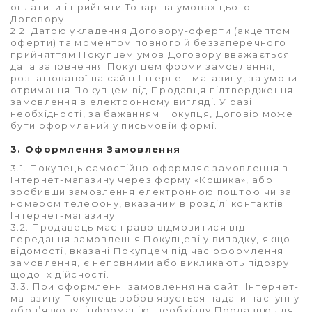
оплатити і прийняти Товар на умовах цього
Договору.
2.2. Датою укладення Договору-оферти (акцептом
оферти) та моментом повного й беззаперечного
прийняттям Покупцем умов Договору вважається
дата заповнення Покупцем форми замовлення,
розташованої на сайті Інтернет-магазину, за умови
отримання Покупцем від Продавця підтвердження
замовлення в електронному вигляді. У разі
необхідності, за бажанням Покупця, Договір може
бути оформлений у письмовій формі.
3. Оформлення Замовлення
3.1. Покупець самостійно оформляє замовлення в
Інтернет-магазину через форму «Кошика», або
зробивши замовлення електронною поштою чи за
номером телефону, вказаним в розділі контактів
Інтернет-магазину.
3.2. Продавець має право відмовитися від
передання замовлення Покупцеві у випадку, якщо
відомості, вказані Покупцем під час оформлення
замовлення, є неповними або викликають підозру
щодо їх дійсності.
3.3. При оформленні замовлення на сайті Інтернет-
магазину Покупець зобов'язується надати наступну
обов’язкову інформацію, необхідну Продавцю для