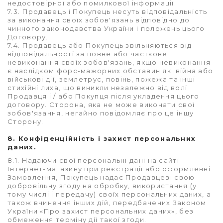
недостовірної або помилкової інформації.
7.3. Продавець і Покупець несуть відповідальність
за виконання своїх зобов'язань відповідно до
чинного законодавства України і положень цього
Договору.
7.4. Продавець або Покупець звільняються від
відповідальності за повне або часткове
невиконання своїх зобов'язань, якщо невиконання
є наслідком форс-мажорних обставин як: війна або
військові дії, землетрус, повінь, пожежа та інші
стихійні лиха, що виникли незалежно від волі
Продавця і / або Покупця після укладення цього
договору. Сторона, яка не може виконати свої
зобов'язання, негайно повідомляє про це іншу
Сторону.
8. Конфіденційність і захист персональних
даних.
8.1. Надаючи свої персональні дані на сайті
Інтернет-магазину при реєстрації або оформленні
Замовлення, Покупець надає Продавцеві свою
добровільну згоду на обробку, використання (у
тому числі і передачу) своїх персональних даних, а
також вчинення інших дій, передбачених Законом
України «Про захист персональних даних», без
обмеження терміну дії такої згоди.