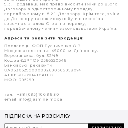
9.3. Продавець має право вносити зміни до цього
Договору в односторонньому порядку,
передбаченому п. 5.2.1. Договору. Крім того, зміни
до Договору також можуть бути внесені за
взаємною згодою Сторін в порядку,
передбаченому чинним законодавством України.
Адреса та реквізити продавця:
Продавець: ФОП Рудниченко О.В.
Місцезнаходження: 49000, м. Дніпро, вул.
Березинська, буд. 32/49
Код за ЄДРПОУ 2566520546
Банківські реквізити
UA063052990000026003050580741
АТ КБ «ПРИВАТБАНК»
МФО: 305299
тел.: +38 (095) 106 96 30
email: info@jasmine.moda
ПІДПИСКА НА РОЗСИЛКУ
ПІДПИСАТИСЯ