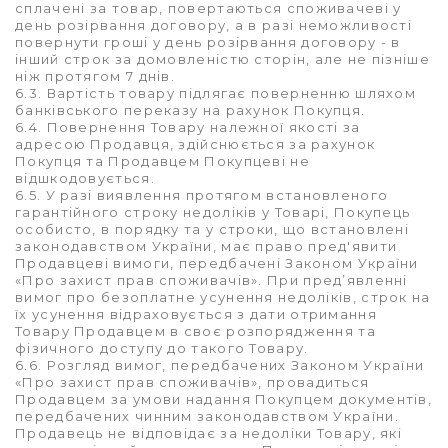
сплачені за товар, повертаються споживачеві у
день розірвання договору, а в разі неможливості
повернути гроші у день розірвання договору - в
інший строк за домовленістю сторін, але не пізніше
ніж протягом 7 днів.
6.3. Вартість товару підлягає поверненню шляхом
банківського переказу на рахунок Покупця.
6.4. Повернення Товару належної якості за
адресою Продавця, здійснюється за рахунок
Покупця та Продавцем Покупцеві не
відшкодовується.
6.5. У разі виявлення протягом встановленого
гарантійного строку недоліків у Товарі, Покупець
особисто, в порядку та у строки, що встановлені
законодавством України, має право пред'явити
Продавцеві вимоги, передбачені Законом України
«Про захист прав споживачів». При пред’явленні
вимог про безоплатне усунення недоліків, строк на
їх усунення відраховується з дати отримання
Товару Продавцем в своє розпорядження та
фізичного доступу до такого Товару.
6.6. Розгляд вимог, передбачених Законом України
«Про захист прав споживачів», провадиться
Продавцем за умови надання Покупцем документів,
передбачених чинним законодавством України.
Продавець не відповідає за недоліки Товару, які