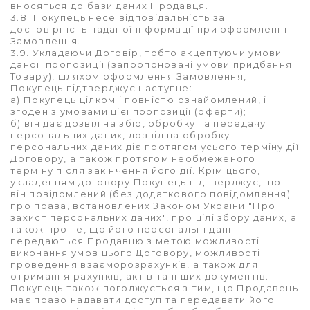
вносяться до бази даних Продавця.
3.8. Покупець несе відповідальність за
достовірність наданої інформації при оформленні
Замовлення.
3.9. Укладаючи Договір, тобто акцептуючи умови
даної пропозиції (запропоновані умови придбання
Товару), шляхом оформлення Замовлення,
Покупець підтверджує наступне:
а) Покупець цілком і повністю ознайомлений, і
згоден з умовами цієї пропозиції (оферти);
б) він дає дозвіл на збір, обробку та передачу
персональних даних, дозвіл на обробку
персональних даних діє протягом усього терміну дії
Договору, а також протягом необмеженого
терміну після закінчення його дії. Крім цього,
укладенням договору Покупець підтверджує, що
він повідомлений (без додаткового повідомлення)
про права, встановлених Законом України "Про
захист персональних даних", про цілі збору даних, а
також про те, що його персональні дані
передаються Продавцю з метою можливості
виконання умов цього Договору, можливості
проведення взаєморозрахунків, а також для
отримання рахунків, актів та інших документів.
Покупець також погоджується з тим, що Продавець
має право надавати доступ та передавати його