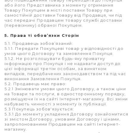
або пошкодження Товару переходить до Покупця
або його Представника з моменту отримання
Товару Покупцем в місті поставки Товару при
самостійній доставки Товару від Продавця, чи під
час передачі Продавцем товару службі доставки
(перевізнику) обраної Покупцем.
5. Права ті обов’язки Сторін
5.1. Продавець зобов’язаний:
5.1.1. Передати Покупцеві товар у відповідності до
умов цього Договору та замовлення Покупця.
5.1.2. Не розголошувати будь-яку приватну
інформацію про Покупця і не надавати доступ до
цієї інформації третім особам, за винятком
випадків, передбачених законодавством та під час
виконання Замовлення Покупця.
5.2. Продавець має право:
5.2.1 Змінювати умови цього Договору, а також ціни
на Товари та послуги, в односторонньому порядку,
розміщуючи їх на сайті Інтернет-магазину. Всі зміни
набувають чинності з моменту їх публікації.
5.3 Покупець зобов'язується:
5.3.1 До моменту укладення Договору ознайомитися
зі змістом Договору, умовами Договору і цінами,
запропонованими Продавцем на сайті Інтернет-
магазину.