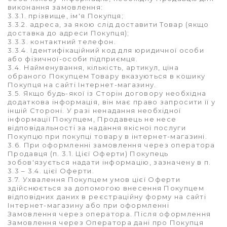
виконання замовлення:
3.3.1. прізвище, ім'я Покупця;
3.3.2. адреса, за якою слід доставити Товар (якщо
доставка до адреси Покупця);
3.3.3. контактний телефон.
3.3.4. Ідентифікаційний код для юридичної особи
або фізичної-особи підприємця.
3.4. Найменування, кількість, артикул, ціна
обраного Покупцем Товару вказуються в кошику
Покупця на сайті Інтернет-магазину.
3.5. Якщо будь-якої із Сторін договору необхідна
додаткова інформація, він має право запросити її у
іншій Стороні. У разі ненадання необхідної
інформації Покупцем, Продавець не несе
відповідальності за надання якісної послуги
Покупцю при покупці товару в інтернет-магазині.
3.6. При оформленні замовлення через оператора
Продавця (п. 3.1. Цієї Оферти) Покупець
зобов'язується надати інформацію, зазначену в п.
3.3 – 3.4. цієї Оферти.
3.7. Ухвалення Покупцем умов цієї Оферти
здійснюється за допомогою внесення Покупцем
відповідних даних в реєстраційну форму на сайті
Інтернет-магазину або при оформленні
Замовлення через оператора. Після оформлення
Замовлення через Оператора дані про Покупця