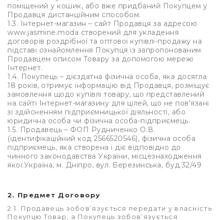
поміщений у кошик, або вже придбаний Покупцем у
Продавця дистанційним способом.
1.3. Інтернет-магазин – сайт Продавця за адресою
www.jasmine.moda створений для укладення
договорів роздрібної та оптової купівлі-продажу на
підставі ознайомлення Покупця із запропонованим
Продавцем описом Товару за допомогою мережі
Інтернет.
1.4. Покупець – дієздатна фізична особа, яка досягла
18 років, отримує інформацію від Продавця, розміщує
замовлення щодо купівлі товару, що представлений
на сайті Інтернет-магазину для цілей, що не пов'язані
зі здійсненням підприємницької діяльності, або
юридична особа чи фізична особа-підприємець.
1.5. Продавець – ФОП Рудниченко О.В.
(ідентифікаційний код 2566520546), фізична особа
підприємець, яка створена і діє відповідно до
чинного законодавства України, місцезнаходження
якої:Україна, м. Дніпро, вул. Березинська, буд.32/49
2.
Предмет Договору
2.1. Продавець зобов’язується передати у власність
Покупцю Товар, а Покупець зобов’язується