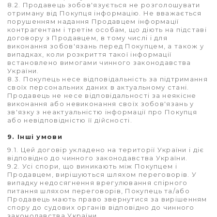
8.2. Продавець зобов'язується не розголошувати
отриману від Покупця інформацію. Не вважається
порушенням надання Продавцем інформації
контрагентам і третім особам, що діють на підставі
договору з Продавцем, в тому числі і для
виконання зобов'язань перед Покупцем, а також у
випадках, коли розкриття такої інформації
встановлено вимогами чинного законодавства
України.
8.3. Покупець несе відповідальність за підтримання
своїх персональних даних в актуальному стані.
Продавець не несе відповідальності за неякісне
виконання або невиконання своїх зобов'язань у
зв'язку з неактуальністю інформації про Покупця
або невідповідністю її дійсності.
9. Інші умови
9.1. Цей договір укладено на території України і діє
відповідно до чинного законодавства України.
9.2. Усі спори, що виникають між Покупцем і
Продавцем, вирішуються шляхом переговорів. У
випадку недосягнення врегулювання спірного
питання шляхом переговорів, Покупець та/або
Продавець мають право звернутися за вирішенням
спору до судових органів відповідно до чинного
законодавства України.