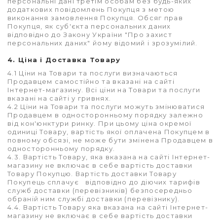
персональні дані третім особам без будь-яких
додаткових повідомлень Покупця з метою
виконання замовлення Покупця. Обсяг прав
Покупця, як суб'єкта персональних даних
відповідно до Закону України "Про захист
персональних даних" йому відомий і зрозумілий.
4. Ціна і Доставка Товару
4.1 Ціни на Товари та послуги визначаються
Продавцем самостійно та вказані на сайті
Інтернет-магазину. Всі ціни на Товари та послуги
вказані на сайті у гривнях.
4.2 Ціни на Товари та послуги можуть змінюватися
Продавцем в односторонньому порядку залежно
від кон'юнктури ринку. При цьому ціна окремої
одиниці Товару, вартість якої оплачена Покупцем в
повному обсязі, не може бути змінена Продавцем в
односторонньому порядку.
4.3. Вартість Товару, яка вказана на сайті Інтернет-
магазину не включає в себе вартість доставки
Товару Покупцю. Вартість доставки Товару
Покупець сплачує відповідно до діючих тарифів
служб доставки (перевізників) безпосередньо
обраній ним службі доставки (перевізнику).
4.4. Вартість Товару яка вказана на сайті Інтернет-
магазину не включає в себе вартість доставки