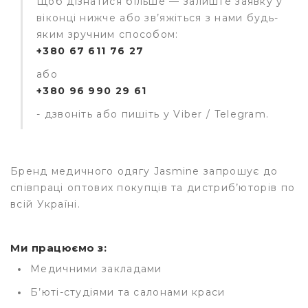
Щоб дізнатися більше — залиште заявку у
віконці нижче або зв’яжіться з нами будь-
яким зручним способом:
+380 67 611 76 27
або
+380 96 990 29 61
- дзвоніть або пишіть у Viber / Telegram.
Бренд медичного одягу Jasmine
запрошує до
співпраці
оптових покупців та дистриб’юторів
по
всій Україні.
Ми працюємо з:
Медичними закладами
Б’юті-студіями та салонами краси