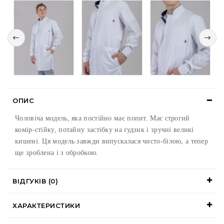
ОПИС
Чоловіча модель, яка постійно має попит. Має строгий
комір-стійку, потайну застібку на ґудзик і зручні великі
кишені. Ця модель завжди випускалася чисто-білою, а тепер
ще зроблена і з обробкою.
ВІДГУКІВ (0)
ХАРАКТЕРИСТИКИ