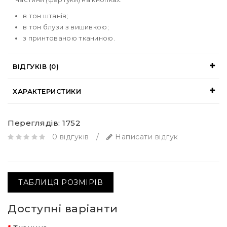
в тон штанів;
в тон блузи з вишивкою;
з принтованою тканиною.
ВІДГУКІВ (0)
ХАРАКТЕРИСТИКИ
Переглядів: 1752
0 відгуків
/
Написати відгук
ТАБЛИЦЯ РОЗМІРІВ
Доступні варіанти