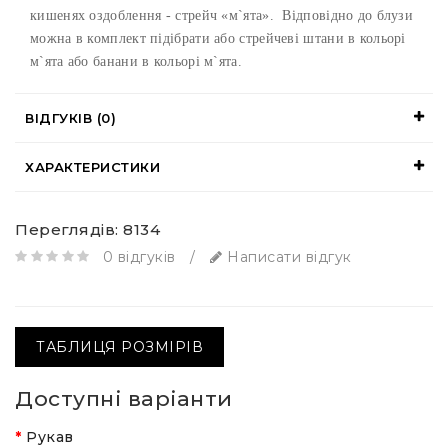
кишенях оздоблення - стрейч «м`ята». Відповідно до блузи
можна в комплект підібрати або стрейчеві штани в кольорі
м`ята або банани в кольорі м`ята.
ВІДГУКІВ (0)
ХАРАКТЕРИСТИКИ
Переглядів: 8134
0 відгуків
/
Написати відгук
ТАБЛИЦЯ РОЗМІРІВ
Доступні варіанти
Рукав