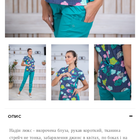
ОПИС
Надін люкс - вкорочена блуза, рукав короткий, тканина
стрейч не тонка, забарвлення джинс в квітах, по боках і на